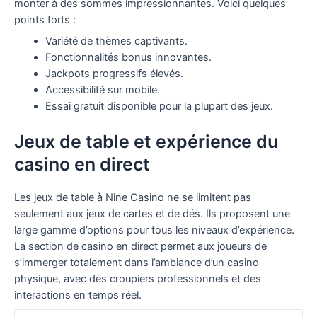
monter à des sommes impressionnantes. Voici quelques
points forts :
Variété de thèmes captivants.
Fonctionnalités bonus innovantes.
Jackpots progressifs élevés.
Accessibilité sur mobile.
Essai gratuit disponible pour la plupart des jeux.
Jeux de table et expérience du
casino en direct
Les jeux de table à Nine Casino ne se limitent pas
seulement aux jeux de cartes et de dés. Ils proposent une
large gamme d’options pour tous les niveaux d’expérience.
La section de casino en direct permet aux joueurs de
s’immerger totalement dans l’ambiance d’un casino
physique, avec des croupiers professionnels et des
interactions en temps réel.