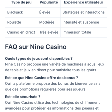
Type de jeu
Popularité
Expérience utilisateur
Blackjack
Élevée
Stratégies et interactions
Roulette
Modérée
Intensité et suspense
Casino en direct
Très élevée
Immersion totale
FAQ sur Nine Casino
Quels types de jeux sont disponibles ?
Nine Casino propose une variété de machines à sous, jeux
de table et jeux en direct pour satisfaire tous les goûts.
Est-ce que Nine Casino offre des bonus ?
Oui, la plateforme propose des bonus de bienvenue ainsi
que des promotions régulières pour ses joueurs.
Est-elle sécurisée ?
Oui, Nine Casino utilise des technologies de chiffrement
avancées pour protéger les informations des joueurs et