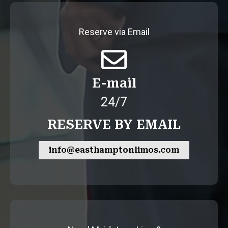
Reserve via Email
E-mail
24/7
RESERVE BY EMAIL
info@easthamptonlimos.com