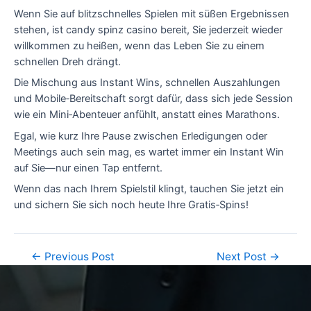
Wenn Sie auf blitzschnelles Spielen mit süßen Ergebnissen
stehen, ist candy spinz casino bereit, Sie jederzeit wieder
willkommen zu heißen, wenn das Leben Sie zu einem
schnellen Dreh drängt.
Die Mischung aus Instant Wins, schnellen Auszahlungen
und Mobile‑Bereitschaft sorgt dafür, dass sich jede Session
wie ein Mini‑Abenteuer anfühlt, anstatt eines Marathons.
Egal, wie kurz Ihre Pause zwischen Erledigungen oder
Meetings auch sein mag, es wartet immer ein Instant Win
auf Sie—nur einen Tap entfernt.
Wenn das nach Ihrem Spielstil klingt, tauchen Sie jetzt ein
und sichern Sie sich noch heute Ihre Gratis‑Spins!
←
Previous Post
Next Post
→